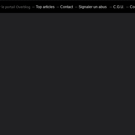
 le portail Overblog
Top articles
Contact
Signaler un abus
C.G.U.
Co