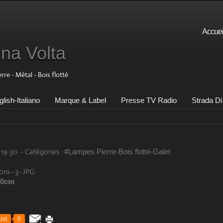
Accuei
una Volta
e - Métal - Bois flotté
lish-Italiano
Marque & Label
Presse TV Radio
Strada Di 
 19:30
-
Catégories :
#Lampes Pierre-Bois flotté-Galet
 50cm
ost
0