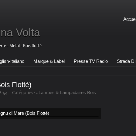
Accuei
una Volta
e - Métal - Bois flotté
lish-Italiano
Marque & Label
Presse TV Radio
Strada Di 
is Flotté)
6:54
-
Catégories :
#Lampes & Lampadaires Bois