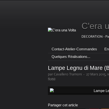
C'era 
DECORATION - Pierr
Contact-Atelier-Commandes
Eng
Quelques Réalisations...
Lampe Legnu di Mare (Bo
par Cavallero Tramoni
-
27 Mars 2015, 1
flotté
Partager cet article