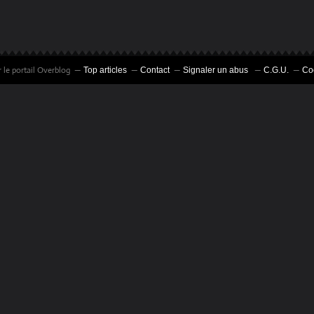
 le portail Overblog
Top articles
Contact
Signaler un abus
C.G.U.
Co