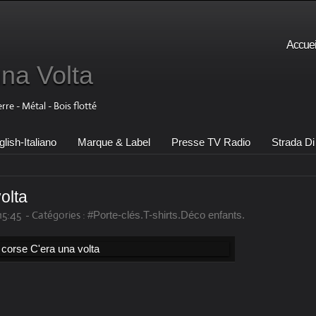
Accuei
una Volta
e - Métal - Bois flotté
lish-Italiano
Marque & Label
Presse TV Radio
Strada Di 
olta
 15:45
-
Catégories :
#Porte-clés.T-shirts.Déco enfants.