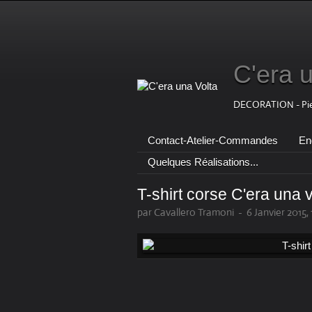
C'era 
DECORATION - Pierr
Contact-Atelier-Commandes
Eng
Quelques Réalisations...
T-shirt corse C'era una v
par Cavallero Tramoni
-
6 Janvier 2015,