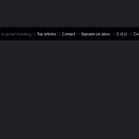
 le portail Overblog
Top articles
Contact
Signaler un abus
C.G.U.
Co